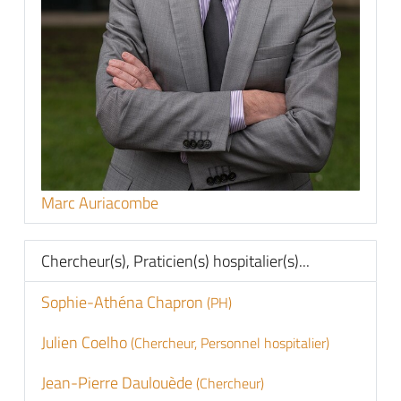
Marc Auriacombe
Chercheur(s), Praticien(s) hospitalier(s)...
Sophie-Athéna Chapron
(PH)
Julien Coelho
(Chercheur, Personnel hospitalier)
Jean-Pierre Daulouède
(Chercheur)