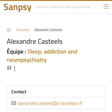
Sanpsy
Sommeil, Addiction,
Neuropsychiatrie
Annuaire
Alexandre Casteels
Alexandre Casteels
Équipe :
Sleep, addiction and
neuropsychiatry
IR |
Contact
rf.xuaedrob-u@sleetsac.erdnaxela