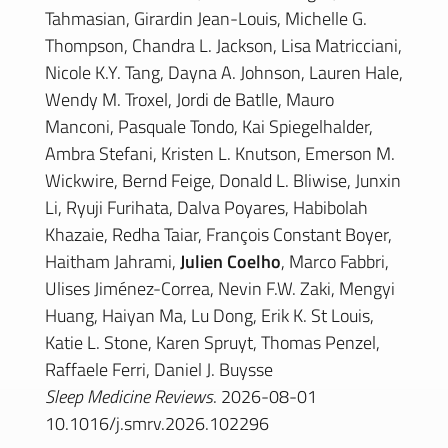
Tahmasian, Girardin Jean-Louis, Michelle G.
Thompson, Chandra L. Jackson, Lisa Matricciani,
Nicole K.Y. Tang, Dayna A. Johnson, Lauren Hale,
Wendy M. Troxel, Jordi de Batlle, Mauro
Manconi, Pasquale Tondo, Kai Spiegelhalder,
Ambra Stefani, Kristen L. Knutson, Emerson M.
Wickwire, Bernd Feige, Donald L. Bliwise, Junxin
Li, Ryuji Furihata, Dalva Poyares, Habibolah
Khazaie, Redha Taiar, François Constant Boyer,
Haitham Jahrami,
Julien Coelho
, Marco Fabbri,
Ulises Jiménez-Correa, Nevin F.W. Zaki, Mengyi
Huang, Haiyan Ma, Lu Dong, Erik K. St Louis,
Katie L. Stone, Karen Spruyt, Thomas Penzel,
Raffaele Ferri, Daniel J. Buysse
Sleep Medicine Reviews
. 2026-08-01
10.1016/j.smrv.2026.102296