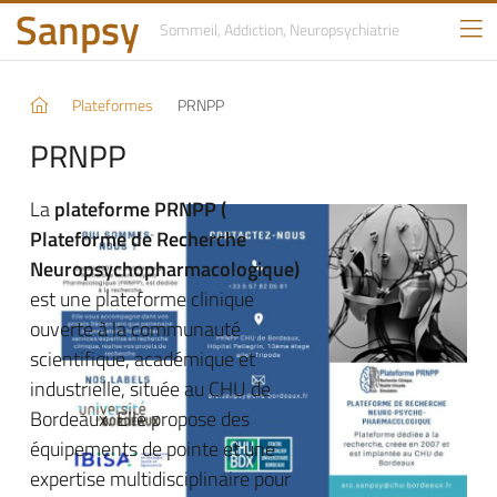
Sanpsy
Sommeil, Addiction,
Neuropsychiatrie
Plateformes
PRNPP
PRNPP
La
plateforme PRNPP (
Plateforme de Recherche
Neuropsychopharmacologique)
est une plateforme clinique
ouverte à la communauté
scientifique, académique et
industrielle, située au CHU de
Bordeaux. Elle propose des
équipements de pointe et une
expertise multidisciplinaire pour