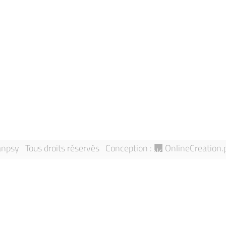
Actualités
confidentialité
Evénements
Contactez-no
À propos de Sanpsy
Mentions léga
Annuaire
Signaler une 
Équipes de recherche
Sitemap
Publications
npsy Tous droits réservés
Conception :
OnlineCreation.