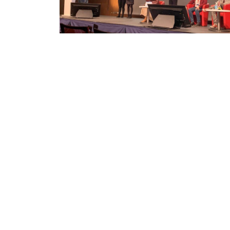
Sanpsy
UMR 6033