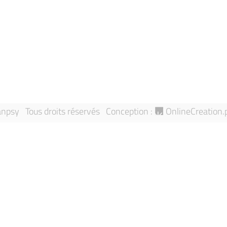
Mentions léga
Annuaire
Signaler une 
Équipes de recherche
Sitemap
Publications
npsy Tous droits réservés
Conception :
OnlineCreation.