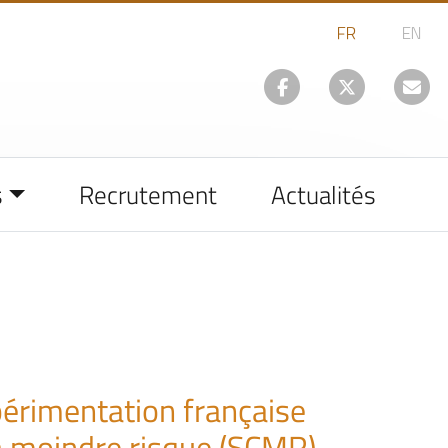
s
Recrutement
Actualités
périmentation française
à moindre risque (SCMR)