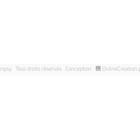
Mentions léga
Annuaire
Signaler une 
Équipes de recherche
Sitemap
Publications
npsy Tous droits réservés
Conception :
OnlineCreation.