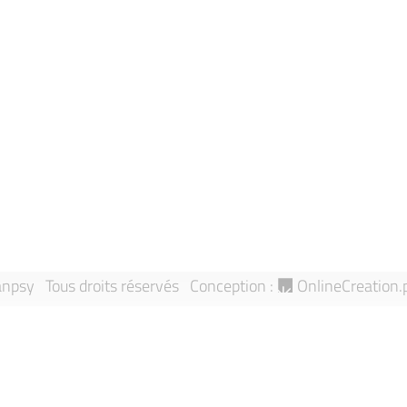
Politique de
Actualités
confidentialité
Evénements
Contactez-no
À propos de Sanpsy
Mentions léga
Annuaire
Signaler une 
Équipes de recherche
Sitemap
Publications
npsy Tous droits réservés
Conception :
OnlineCreation.