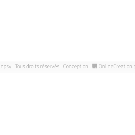
Mentions léga
Annuaire
Signaler une 
Équipes de recherche
Sitemap
Publications
npsy Tous droits réservés
Conception :
OnlineCreation.