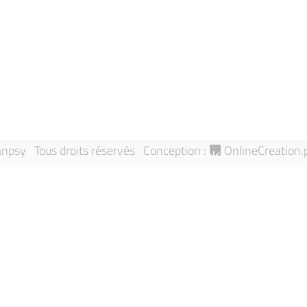
Mentions léga
Annuaire
Signaler une 
Équipes de recherche
Sitemap
Publications
npsy Tous droits réservés
Conception :
OnlineCreation.