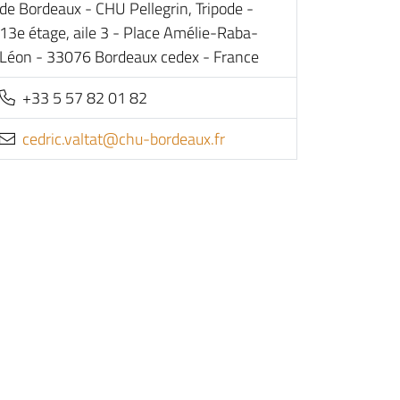
de Bordeaux - CHU Pellegrin, Tripode -
13e étage, aile 3 - Place Amélie-Raba-
Léon - 33076 Bordeaux cedex - France
+33 5 57 82 01 82
rf.xuaedrob-uhc@tatlav.cirdec