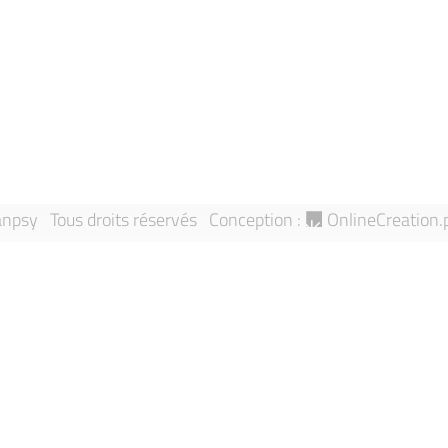
Directory
Report an an
Research Teams
Sitemap
Publications
npsy Tous droits réservés
Conception :
OnlineCreation.