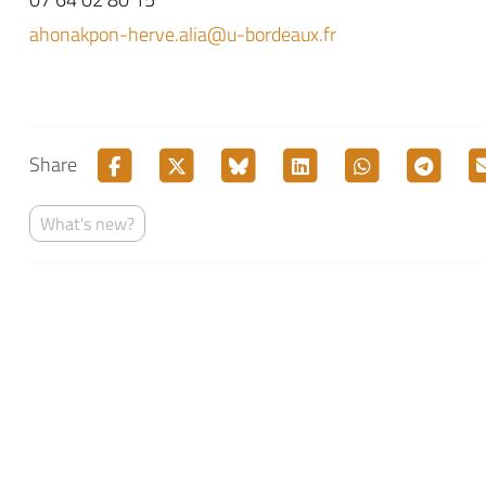
ahonakpon-herve.alia@u-bordeaux.fr
Share
What's new?