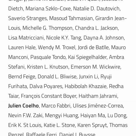
Dietch, Mariana Szklo-Coxe, Natalie D. Dautovich,
Saverio Stranges, Masoud Tahmasian, Girardin Jean-
Louis, Michelle G. Thompson, Chandra L. Jackson,
Lisa Matricciani, Nicole K.Y. Tang, Dayna A. Johnson,
Lauren Hale, Wendy M. Troxel, Jordi de Batlle, Mauro
Manconi, Pasquale Tondo, Kai Spiegelhalder, Ambra
Stefani, Kristen L. Knutson, Emerson M. Wickwire,
Bernd Feige, Donald L. Bliwise, Junxin Li, Ryuji
Furihata, Dalva Poyares, Habibolah Khazaie, Redha
Taiar, François Constant Boyer, Haitham Jahrami,
Julien Coelho
, Marco Fabbri, Ulises Jiménez-Correa,
Nevin F.W. Zaki, Mengyi Huang, Haiyan Ma, Lu Dong,
Erik K. St Louis, Katie L. Stone, Karen Spruyt, Thomas
Penzel, Raffaele Ferri, Daniel J. Buysse