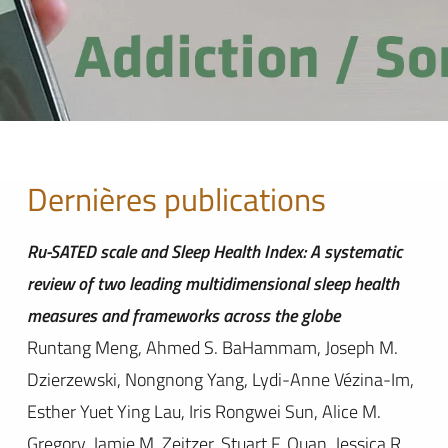
Dernières publications
Ru-SATED scale and Sleep Health Index: A systematic
review of two leading multidimensional sleep health
measures and frameworks across the globe
Runtang Meng, Ahmed S. BaHammam, Joseph M.
Dzierzewski, Nongnong Yang, Lydi-Anne Vézina-Im,
Esther Yuet Ying Lau, Iris Rongwei Sun, Alice M.
Gregory, Jamie M. Zeitzer, Stuart F. Quan, Jessica R.