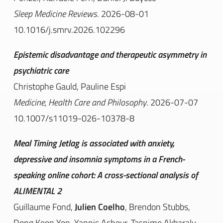
Sleep Medicine Reviews
. 2026-08-01
10.1016/j.smrv.2026.102296
Epistemic disadvantage and therapeutic asymmetry in
psychiatric care
Christophe Gauld, Pauline Espi
Medicine, Health Care and Philosophy
. 2026-07-07
10.1007/s11019-026-10378-8
Meal Timing Jetlag is associated with anxiety,
depressive and insomnia symptoms in a French-
speaking online cohort: A cross-sectional analysis of
ALIMENTAL 2
Guillaume Fond,
Julien Coelho
, Brendon Stubbs,
Dong Keon Yon, Yannis Achour, Tasnime Akbaraly,