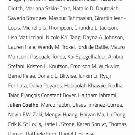
Dietch, Mariana Szklo-Coxe, Natalie D. Dautovich,
Saverio Stranges, Masoud Tahmasian, Girardin Jean-
Louis, Michelle G. Thompson, Chandra L. Jackson,
Lisa Matricciani, Nicole K.Y. Tang, Dayna A. Johnson,
Lauren Hale, Wendy M. Troxel, Jordi de Batlle, Mauro
Manconi, Pasquale Tondo, Kai Spiegelhalder, Ambra
Stefani, Kristen L. Knutson, Emerson M. Wickwire,
Bernd Feige, Donald L. Bliwise, Junxin Li, Ryuji
Furihata, Dalva Poyares, Habibolah Khazaie, Redha
Taiar, François Constant Boyer, Haitham Jahrami,
Julien Coelho
, Marco Fabbri, Ulises Jiménez-Correa,
Nevin F.W. Zaki, Mengyi Huang, Haiyan Ma, Lu Dong,
Erik K. St Louis, Katie L. Stone, Karen Spruyt, Thomas
Penzel, Raffaele Ferri, Daniel J. Buysse