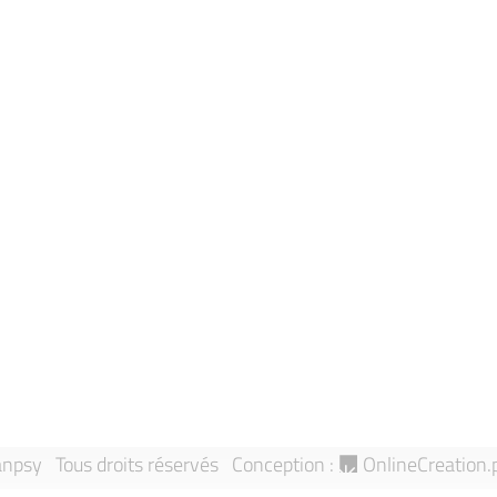
Accueil
Politique de
Actualités
confidentialité
Evénements
Contactez-no
À propos de Sanpsy
Mentions léga
Annuaire
Signaler une 
Équipes de recherche
Sitemap
Publications
npsy Tous droits réservés
Conception :
OnlineCreation.