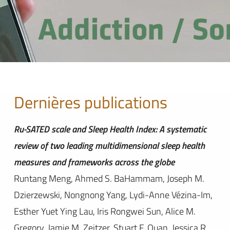
Dernières publications
Ru-SATED scale and Sleep Health Index: A systematic
review of two leading multidimensional sleep health
measures and frameworks across the globe
Runtang Meng, Ahmed S. BaHammam, Joseph M.
Dzierzewski, Nongnong Yang, Lydi-Anne Vézina-Im,
Esther Yuet Ying Lau, Iris Rongwei Sun, Alice M.
Gregory, Jamie M. Zeitzer, Stuart F. Quan, Jessica R.