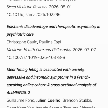
Sleep Medicine Reviews
. 2026-08-01
10.1016/j.smrv.2026.102296
Epistemic disadvantage and therapeutic asymmetry in
psychiatric care
Christophe Gauld, Pauline Espi
Medicine, Health Care and Philosophy
. 2026-07-07
10.1007/s11019-026-10378-8
Meal Timing Jetlag is associated with anxiety,
depressive and insomnia symptoms in a French-
speaking online cohort: A cross-sectional analysis of
ALIMENTAL 2
Guillaume Fond,
Julien Coelho
, Brendon Stubbs,
Dong Keon Yon, Yannis Achour, Tasnime Akbaraly,